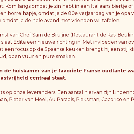
t. Kom langs omdat je zin hebt in een Italiaans biertje o
en borrelhapje, omdat je de 80e verjaardag van je opa wi
 omdat je de hele avond met vrienden wil tafelen.
mst van Chef Sam de Bruijne (Restaurant de Kas, Beuli
, slaat Edita een nieuwe richting in. Met invloeden van o
 een focus op de Spaanse keuken brengt hij een stijl di
d, open vuur en pure smaken.
n de huiskamer van je favoriete Franse oudtante w
astvrijheid centraal staat.
rots op onze leveranciers. Een aantal hiervan zijn Lindenho
an, Pieter van Meel, Au Paradis, Pieksman, Cocorico e