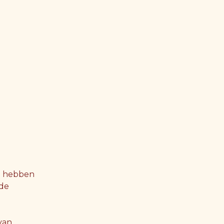
te hebben
 de
van