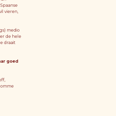
f Spaanse
l vieren,
ngs) medio
ver de hele
e draait
aar goed
ff,
n Pomme