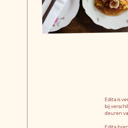
Edita is 
bij versch
deuren van
Edita bre