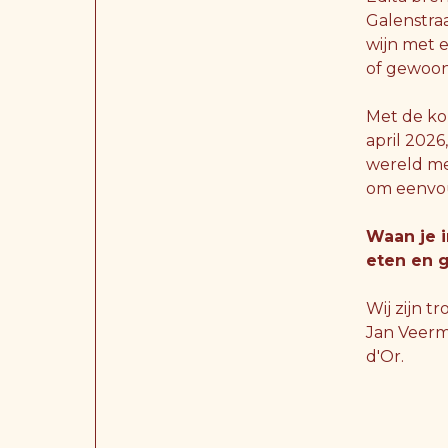
Galenstraa
wijn met e
of gewoon
Met de ko
april 2026
wereld met
om eenvou
Waan je i
eten en g
Wij zijn t
Jan Veerm
d'Or.